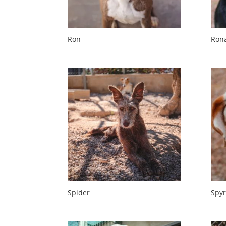
Ron
Ron
Spider
Spy