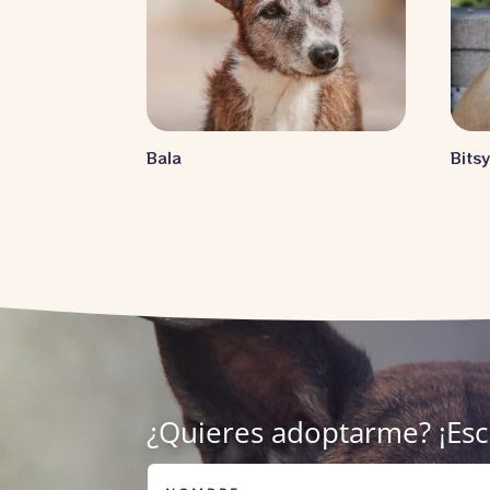
Bala
Bits
¿Quieres adoptarme? ¡Es