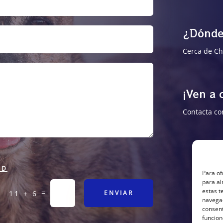
¿Dónde
Cerca de Ch
¡Ven a
Contacta co
AD
Para of
para al
estas t
=
11 + 6
ENVIAR
navegac
consent
funcion