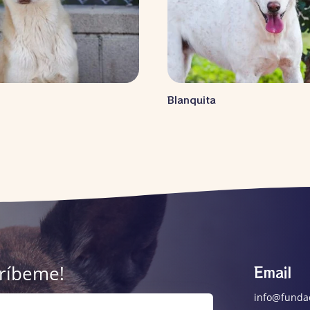
y
Blanquita
críbeme!
Email
info@funda