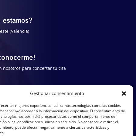
 estamos?
este (Valencia)
 conocerme!
n nosotros para concertar tu cita
Gestionar consentimiento
recer las mejores experiencias, utilizamos tecnologías como las cookies
macenar y/o acceder a la información del dispositivo. El consentimiento de
ecnologías nos permitirá procesar datos como el comportamiento de
ión o las identificaciones únicas en este sitio. No consentir o retirar el
imiento, puede afectar negativamente a ciertas características y
es.