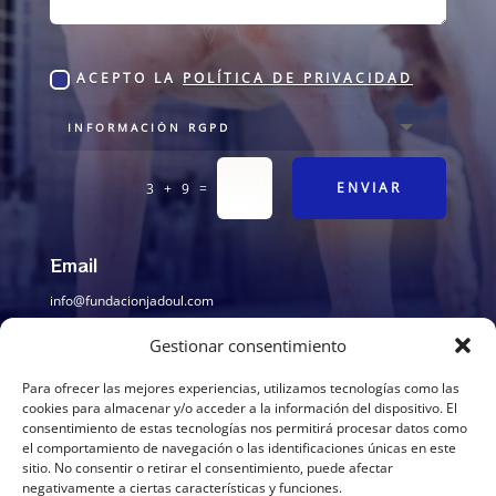
ACEPTO LA
POLÍTICA DE PRIVACIDAD
=
ENVIAR
3 + 9
Email
info@fundacionjadoul.com
Gestionar consentimiento
Para ofrecer las mejores experiencias, utilizamos tecnologías como las
¿Dónde estamos?
cookies para almacenar y/o acceder a la información del dispositivo. El
consentimiento de estas tecnologías nos permitirá procesar datos como
Cerca de Cheste (Valencia)
el comportamiento de navegación o las identificaciones únicas en este
sitio. No consentir o retirar el consentimiento, puede afectar
negativamente a ciertas características y funciones.