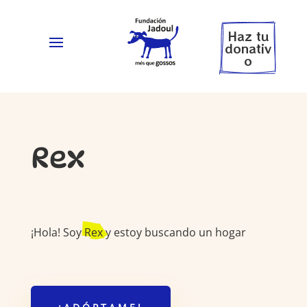
Haz tu
donativ
o
Rex
¡Hola! Soy
Rex
y estoy buscando un hogar