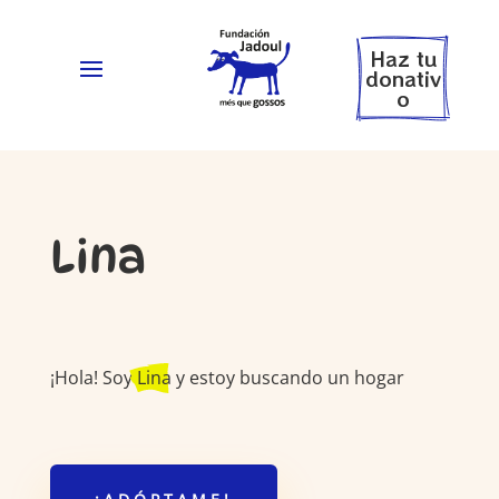
Haz tu
donativ
o
Lina
¡Hola! Soy
Lina
y estoy buscando un hogar