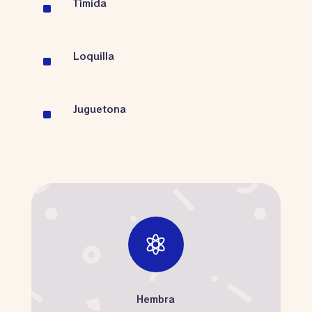
Tímida
^
Loquilla
^
Juguetona
^

Hembra