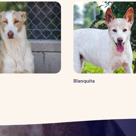
y
Blanquita