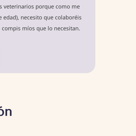
os veterinarios porque como me
te edad), necesito que colaboréis
s compis míos que lo necesitan.
ón