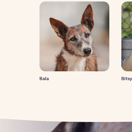
Bala
Bits