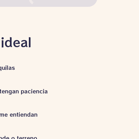
ideal
uilas
tengan paciencia
me entiendan
nde o terreno