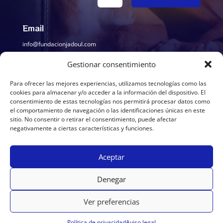
Email
info@fundacionjadoul.com
Gestionar consentimiento
Para ofrecer las mejores experiencias, utilizamos tecnologías como las
¿Dónde estamos?
cookies para almacenar y/o acceder a la información del dispositivo. El
consentimiento de estas tecnologías nos permitirá procesar datos como
Cerca de Cheste (Valencia)
el comportamiento de navegación o las identificaciones únicas en este
sitio. No consentir o retirar el consentimiento, puede afectar
negativamente a ciertas características y funciones.
¡Ven a conocerme!
Aceptar
Contacta con nosotros para concertar tu cita
Denegar
Ver preferencias
© 2026
Política de privacidad
Aviso legal